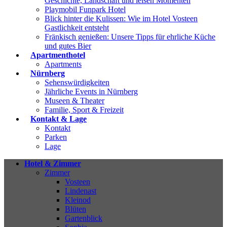
Geschichte, Landschaft und leisen Momenten
Playmobil Funpark Hotel
Blick hinter die Kulissen: Wie im Hotel Vosteen
Gastlichkeit entsteht
Fränkisch genießen: Unsere Tipps für ehrliche Küche
und gutes Bier
Apartmenthotel
Apartments
Nürnberg
Sehenswürdigkeiten
Jährliche Events in Nürnberg
Museen & Theater
Familie, Sport & Freizeit
Kontakt & Lage
Kontakt
Parken
Lage
Hotel & Zimmer
Zimmer
Vosteen
Lindenast
Kleinod
Blüten
Gartenblick