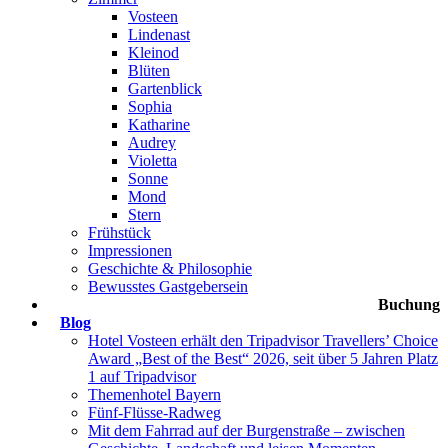
Vosteen
Lindenast
Kleinod
Blüten
Gartenblick
Sophia
Katharine
Audrey
Violetta
Sonne
Mond
Stern
Frühstück
Impressionen
Geschichte & Philosophie
Bewusstes Gastgebersein
Buchung
Blog
Hotel Vosteen erhält den Tripadvisor Travellers’ Choice
Award „Best of the Best“ 2026, seit über 5 Jahren Platz
1 auf Tripadvisor
Themenhotel Bayern
Fünf-Flüsse-Radweg
Mit dem Fahrrad auf der Burgenstraße – zwischen