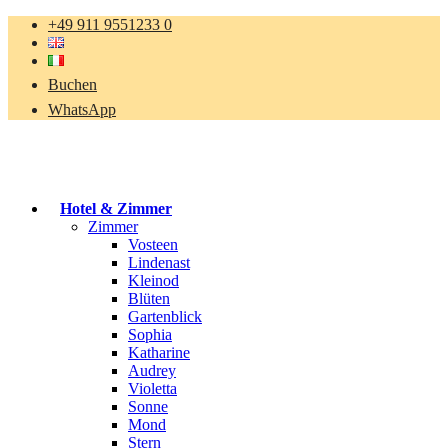
+49 911 9551233 0
Buchen
WhatsApp
Hotel & Zimmer
Zimmer
Vosteen
Lindenast
Kleinod
Blüten
Gartenblick
Sophia
Katharine
Audrey
Violetta
Sonne
Mond
Stern