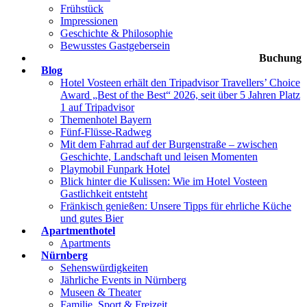
Frühstück
Impressionen
Geschichte & Philosophie
Bewusstes Gastgebersein
Buchung
Blog
Hotel Vosteen erhält den Tripadvisor Travellers’ Choice
Award „Best of the Best“ 2026, seit über 5 Jahren Platz
1 auf Tripadvisor
Themenhotel Bayern
Fünf-Flüsse-Radweg
Mit dem Fahrrad auf der Burgenstraße – zwischen
Geschichte, Landschaft und leisen Momenten
Playmobil Funpark Hotel
Blick hinter die Kulissen: Wie im Hotel Vosteen
Gastlichkeit entsteht
Fränkisch genießen: Unsere Tipps für ehrliche Küche
und gutes Bier
Apartmenthotel
Apartments
Nürnberg
Sehenswürdigkeiten
Jährliche Events in Nürnberg
Museen & Theater
Familie, Sport & Freizeit