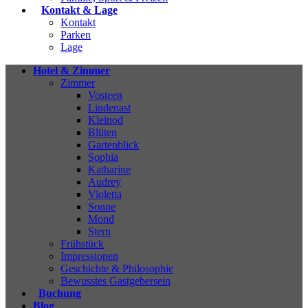
Kontakt & Lage
Kontakt
Parken
Lage
Hotel & Zimmer
Zimmer
Vosteen
Lindenast
Kleinod
Blüten
Gartenblick
Sophia
Katharine
Audrey
Violetta
Sonne
Mond
Stern
Frühstück
Impressionen
Geschichte & Philosophie
Bewusstes Gastgebersein
Buchung
Blog