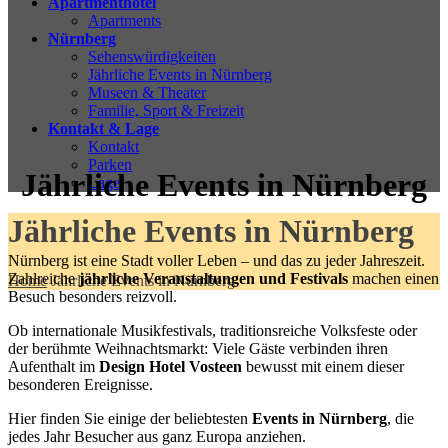
Apartmenthotel
Apartments
Nürnberg
Sehenswürdigkeiten
Jährliche Events in Nürnberg
Museen & Theater
Familie, Sport & Freizeit
Kontakt & Lage
Kontakt
Parken
Jährliche Events in Nürnberg
Lage
Jährliche Events in Nürnberg
Nürnberg ist eine Stadt voller Leben – und das zu jeder Jahreszeit.
Zahlreiche
jährliche Veranstaltungen und Festivals
machen einen
Home
Jährliche Events in Nürnberg
Besuch besonders reizvoll.
Ob internationale Musikfestivals, traditionsreiche Volksfeste oder
der berühmte Weihnachtsmarkt: Viele Gäste verbinden ihren
Aufenthalt im
Design Hotel Vosteen
bewusst mit einem dieser
besonderen Ereignisse.
Hier finden Sie einige der beliebtesten
Events in Nürnberg
, die
jedes Jahr Besucher aus ganz Europa anziehen.