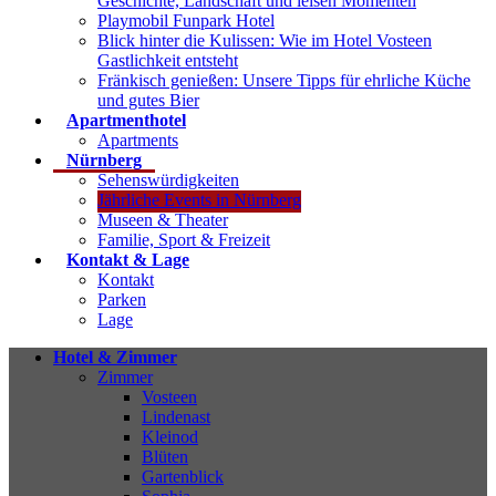
Geschichte, Landschaft und leisen Momenten
Playmobil Funpark Hotel
Blick hinter die Kulissen: Wie im Hotel Vosteen
Gastlichkeit entsteht
Fränkisch genießen: Unsere Tipps für ehrliche Küche
und gutes Bier
Apartmenthotel
Apartments
Nürnberg
Sehenswürdigkeiten
Jährliche Events in Nürnberg
Museen & Theater
Familie, Sport & Freizeit
Kontakt & Lage
Kontakt
Parken
Lage
Hotel & Zimmer
Zimmer
Vosteen
Lindenast
Kleinod
Blüten
Gartenblick