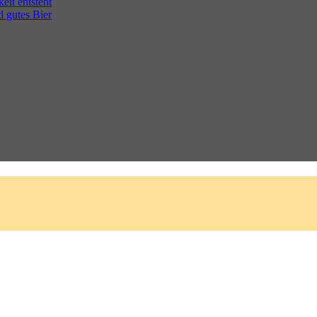
eit entsteht
d gutes Bier