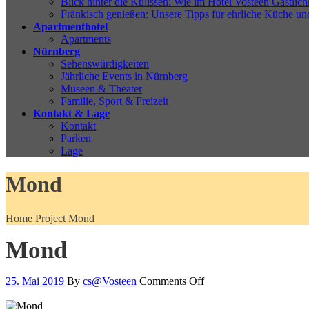
Blick hinter die Kulissen: Wie im Hotel Vosteen Gastlichk
Fränkisch genießen: Unsere Tipps für ehrliche Küche un
Apartmenthotel
Apartments
Nürnberg
Sehenswürdigkeiten
Jährliche Events in Nürnberg
Museen & Theater
Familie, Sport & Freizeit
Kontakt & Lage
Kontakt
Parken
Lage
Mond
Home
Project
Mond
Mond
25. Mai 2019
By
cs@Vosteen
Comments Off