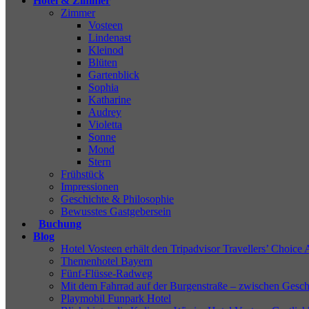
Hotel & Zimmer
Zimmer
Vosteen
Lindenast
Kleinod
Blüten
Gartenblick
Sophia
Katharine
Audrey
Violetta
Sonne
Mond
Stern
Frühstück
Impressionen
Geschichte & Philosophie
Bewusstes Gastgebersein
Buchung
Blog
Hotel Vosteen erhält den Tripadvisor Travellers’ Choice 
Themenhotel Bayern
Fünf-Flüsse-Radweg
Mit dem Fahrrad auf der Burgenstraße – zwischen Gesch
Playmobil Funpark Hotel