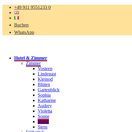
+49 911 9551233 0
Buchen
WhatsApp
Hotel & Zimmer
Zimmer
Vosteen
Lindenast
Kleinod
Blüten
Gartenblick
Sophia
Katharine
Audrey
Violetta
Sonne
Mond
Stern