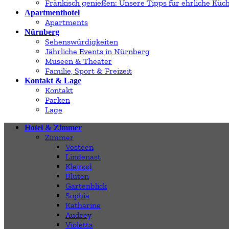
Fränkisch genießen: Unsere Tipps für ehrliche Küc
Apartmenthotel
Apartments
Nürnberg
Sehenswürdigkeiten
Jährliche Events in Nürnberg
Museen & Theater
Familie, Sport & Freizeit
Kontakt & Lage
Kontakt
Parken
Lage
Hotel & Zimmer
Zimmer
Vosteen
Lindenast
Kleinod
Blüten
Gartenblick
Sophia
Katharine
Audrey
Violetta