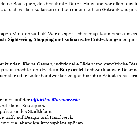
, kleine Boutiquen, das berühmte Dürer-Haus und vor allem das
b
e auf sich wirken zu lassen und bei einem kühlen Getränk das ge
nigen Minuten zu Fuß. Wer es sportlicher mag, kann eines unse
ich,
bequem
Sightseeing, Shopping und kulinarische Entdeckungen
uß erkunden. Kleine Gassen, individuelle Läden und gemütliche 
gs sein möchte, entdeckt im
Fachwerkhäuser, Designe
Burgviertel
Glasmaler oder Lederhandwerker zeigen hier ihre Arbeit in histo
 Infos auf der
offiziellen Museumsseite
.
nd kleine Boutiquen.
pulsierendes Stadtleben.
re trifft auf Design und Handwerk.
 und die lebendige Atmosphäre spüren.