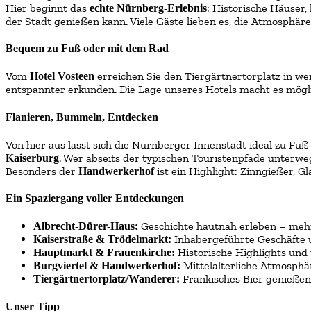
Hier beginnt das
: Historische Häuser
echte Nürnberg-Erlebnis
der Stadt genießen kann. Viele Gäste lieben es, die Atmosphär
Bequem zu Fuß oder mit dem Rad
Vom
erreichen Sie den Tiergärtnertorplatz in we
Hotel Vosteen
entspannter erkunden. Die Lage unseres Hotels macht es mögl
Flanieren, Bummeln, Entdecken
Von hier aus lässt sich die Nürnberger Innenstadt ideal zu F
. Wer abseits der typischen Touristenpfade unterwe
Kaiserburg
Besonders der
ist ein Highlight: Zinngießer, 
Handwerkerhof
Ein Spaziergang voller Entdeckungen
Geschichte hautnah erleben – mehr
Albrecht-Dürer-Haus:
Inhabergeführte Geschäfte u
Kaiserstraße & Trödelmarkt:
Historische Highlights und 
Hauptmarkt & Frauenkirche:
Mittelalterliche Atmosphä
Burgviertel & Handwerkerhof:
Fränkisches Bier genießen
Tiergärtnertorplatz/Wanderer:
Unser Tipp