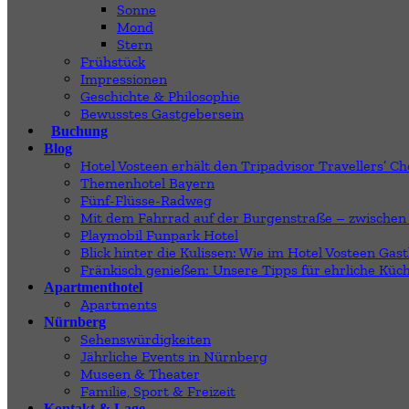
Sonne
Mond
Stern
Frühstück
Impressionen
Geschichte & Philosophie
Bewusstes Gastgebersein
Buchung
Blog
Hotel Vosteen erhält den Tripadvisor Travellers’ Cho
Themenhotel Bayern
Fünf-Flüsse-Radweg
Mit dem Fahrrad auf der Burgenstraße – zwischen
Playmobil Funpark Hotel
Blick hinter die Kulissen: Wie im Hotel Vosteen Gast
Fränkisch genießen: Unsere Tipps für ehrliche Küc
Apartmenthotel
Apartments
Nürnberg
Sehenswürdigkeiten
Jährliche Events in Nürnberg
Museen & Theater
Familie, Sport & Freizeit
Kontakt & Lage