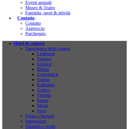
Eventi annuali
Museo & Teatro
Famiglia, sport & attività
Contatto
Contatto
Approccio
Parcheggio
Hotel & camera
Panoramica delle camere
Lindenast
Vosteen
Kleinod
Blüten
Gartenblick
Sophia
Katharine
Audrey
Violetta
Sonne
Mond
Stern
Prima colazione
Impressioni
Filosofia e storia