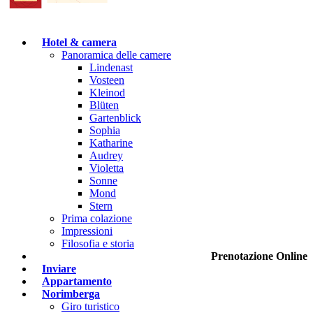
Hotel & camera
Panoramica delle camere
Lindenast
Vosteen
Kleinod
Blüten
Gartenblick
Sophia
Katharine
Audrey
Violetta
Sonne
Mond
Stern
Prima colazione
Impressioni
Filosofia e storia
Prenotazione Online
Inviare
Appartamento
Norimberga
Giro turistico