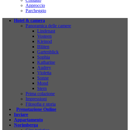
Contatto
Approccio
Parcheggio
Hotel & camera
Panoramica delle camere
Lindenast
Vosteen
Kleinod
Blüten
Gartenblick
Sophia
Katharine
Audrey
Violetta
Sonne
Mond
Stern
Prima colazione
Impressioni
Filosofia e storia
Prenotazione Online
Inviare
Appartamento
Norimberga