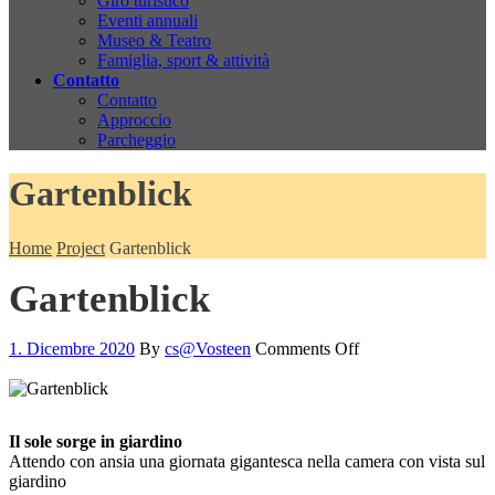
Giro turistico
Eventi annuali
Museo & Teatro
Famiglia, sport & attività
Contatto
Contatto
Approccio
Parcheggio
Gartenblick
Home
Project
Gartenblick
Gartenblick
1. Dicembre 2020
By
cs@Vosteen
Comments Off
Il sole sorge in giardino
Attendo con ansia una giornata gigantesca nella camera con vista sul
giardino